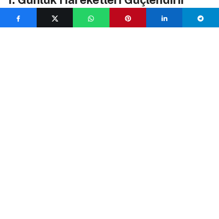
Fonksiyonel antrenman, günlük yaşam aktivitelerini
kolaylaştıran egzersizlerden oluşur. Merdiven çıkmak,
ağır bir yük taşımak, oturup kalkmak gibi hareketleri
daha güçlü ve rahat yapmanıza yardımcı olur.
2. Sakatlanma Riskini Azaltır
Bu antrenman türü, vücudu doğal hareketlere
hazırladığı için kas dengesizliklerini giderir ve eklem
sağlığını koruyarak sakatlık riskini azaltır. Özellikle
yanlış duruş ve dengesiz yüklenmeler sonucu oluşan
yaralanmaların önüne geçmek için mükemmel bir
çözümdür.
3. Postürü ve Dengeyi İyileştirir