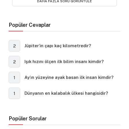
DAHA FAZLA SORU GÖRÜNTÜLE
Popüler Cevaplar
Jüpiter’in çapı kaç kilometredir?
2
Işık hızını ölçen ilk bilim insanı kimdir?
2
Ay’ın yüzeyine ayak basan ilk insan kimdir?
1
Dünyanın en kalabalık ülkesi hangisidir?
1
Popüler Sorular