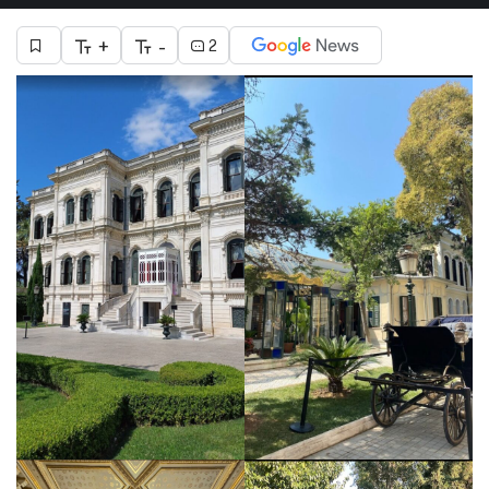
+
-
2