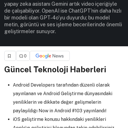
yapay zeka asistanı Gemini artık video içeriğiyle
de çalışabiliyor. OpenAI ise ChatGPT'nin daha hızlı
bir modeli olan GPT-4o'yu duyurdu; bu model
metin, görüntü ve ses işleme becerilerinde önemli
geliştirmeler sunuyor.
0
Güncel Teknoloji Haberleri
Android Developers tarafından düzenli olarak
yayınlanan ve Android Geliştirme dünyasındaki
yeniliklerin ve dikkate değer gelişmelerin
paylaşıldığı
Now in Android #103
yayınlandı!
iOS geliştirme konusu hakkındaki yenilikleri
Apple’ın geliştirici
blogundan takip edebilirsiniz.