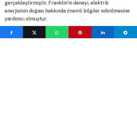
gerçekleştirmiştir. Franklin’in deneyi, elektrik
enerjisinin doğası hakkında önemli bilgiler edinilmesine
yardımcı olmuştur.
Elektromanyetizmanın Keşfi
19. yüzyılda, elektrik ve manyetizma arasındaki ilişki
keşfedilmiştir. Hans Christian Ørsted, 1820 yılında bir
pusulanın iğnesinin elektrik akımı tarafından
saptırılabildiğini göstermiştir. Bu buluş,
elektromanyetizmin temelini oluşturmuştur.
Ørsted’in keşfinden sonra, Michael Faraday ve Joseph
Henry; elektromanyetik indüksiyonu keşfetmiştir.
Elektromanyetik indüksiyon, mıknatısın hareketinin bir
iletkende elektrik akımı üretmesi olayıdır. Faraday ve
Henry’nin keşfi, elektrik jeneratörlerinin
geliştirilmesine ve elektriğin büyük ölçekte