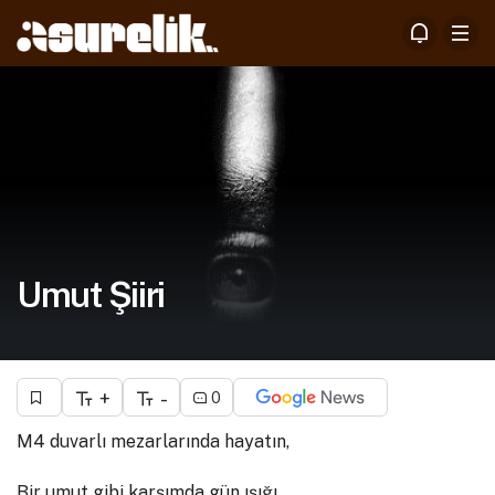
Umut Şiiri
+
-
0
M4 duvarlı mezarlarında hayatın,
Bir umut gibi karşımda gün ışığı