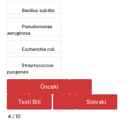
Bacillus subtilis
Pseudomonas
aeruginosa
Escherichia coli
Streptococcus
pyogenes
4 / 10