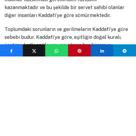
kazanmaktadır ve bu şekilde bir servet sahibi olanlar
diğer insanları Kaddafi’ye göre sömürmektedir.
Toplumdaki sorunların ve gerilmelerin Kaddafi’ye göre
sebebi budur. Kaddafi’ye göre, eşitliğin doğal kuralı,
üretime katkı sağlayan unsurların her birinin, o
üretimde birer hissesi olmasıdır. Bu unsurlardan biri
olan üretici durumundaki işçi de ücret değil, hissesini
alacaktır. Bütün üretim süreçleri bu doğal kurala
uyacak ve böylece sosyalist düzen kurulacaktır.
Eserinin ilerleyen kısımlarında toplumda din & aile
kavramlarının üzerinde durur. Kaddafi’ye göre toplum;
aile, kabile, millet ilişkisini korunması gerekilen önemli
bir hususlardır. İnsan, sosyal değerlerin önemini, ancak
aile ve kabile içinde Kaddafi’ye göre öğrenebilmektedir.
[1]