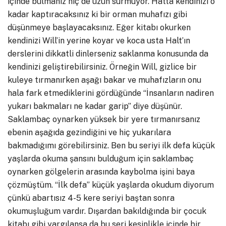
içinde bulmanız hiç de uzun sürmüyor. Hatta kendinizi o
kadar kaptıracaksınız ki bir orman muhafızı gibi
düşünmeye başlayacaksınız. Eğer kitabı okurken
kendinizi Will’in yerine koyar ve koca usta Halt’ın
derslerini dikkatli dinlerseniz saklanma konusunda da
kendinizi geliştirebilirsiniz. Örneğin Will, gizlice bir
kuleye tırmanırken aşağı bakar ve muhafızların onu
hala fark etmediklerini gördüğünde “İnsanların nadiren
yukarı bakmaları ne kadar garip” diye düşünür.
Saklambaç oynarken yüksek bir yere tırmanırsanız
ebenin aşağıda gezindiğini ve hiç yukarılara
bakmadığımı görebilirsiniz. Ben bu seriyi ilk defa küçük
yaşlarda okuma şansını bulduğum için saklambaç
oynarken gölgelerin arasında kaybolma işini baya
çözmüştüm. “İlk defa” küçük yaşlarda okudum diyorum
çünkü abartısız 4-5 kere seriyi baştan sonra
okumuşluğum vardır. Dışardan bakıldığında bir çocuk
kitabı gibi yargılansa da bu seri kesinlikle içinde bir