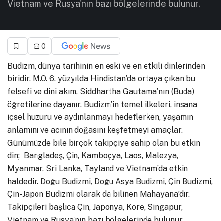
Vietnam ve Rusya'nın bazı bölgelerinde bulunur.
0
Budizm, dünya tarihinin en eski ve en etkili dinlerinden
biridir. M.Ö. 6. yüzyılda Hindistan’da ortaya çıkan bu
felsefi ve dini akım, Siddhartha Gautama’nın (Buda)
öğretilerine dayanır. Budizm’in temel ilkeleri, insana
içsel huzuru ve aydınlanmayı hedeflerken, yaşamın
anlamını ve acının doğasını keşfetmeyi amaçlar.
Günümüzde bile birçok takipçiye sahip olan bu etkin
din; Bangladeş, Çin, Kamboçya, Laos, Malezya,
Myanmar, Sri Lanka, Tayland ve Vietnam’da etkin
haldedir. Doğu Budizmi, Doğu Asya Budizmi, Çin Budizmi,
Çin-Japon Budizmi olarak da bilinen Mahayana’dır.
Takipçileri başlıca Çin, Japonya, Kore, Singapur,
Vietnam ve Rusya’nın bazı bölgelerinde bulunur.