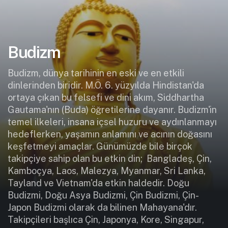
Budizm
Budizm, dünya tarihinin en eski ve en etkili
dinlerinden biridir. M.Ö. 6. yüzyılda Hindistan'da
ortaya çıkan bu felsefi ve dini akım, Siddhartha
Gautama'nın (Buda) öğretilerine dayanır. Budizm'in
temel ilkeleri, insana içsel huzuru ve aydınlanmayı
hedeflerken, yaşamın anlamını ve acının doğasını
keşfetmeyi amaçlar. Günümüzde bile birçok
takipçiye sahip olan bu etkin din; Bangladeş, Çin,
Kamboçya, Laos, Malezya, Myanmar, Sri Lanka,
Tayland ve Vietnam'da etkin haldedir. Doğu
Budizmi, Doğu Asya Budizmi, Çin Budizmi, Çin-
Japon Budizmi olarak da bilinen Mahayana'dır.
Takipçileri başlıca Çin, Japonya, Kore, Singapur,