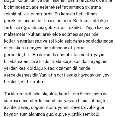
Bugün kullanılan ve benimsenen batılı tarzdaki ok atma
biçiminden ziyade geleneksel “at sırtında ok atma
tekniğini” kullanmışlardır. Bu konuda belirtilmesi
gerekilen önemli bir husus bulunur. Bu teknik oldukça
farklı ve öğrenilmesi çok zor bir tekniktir. Yayın karma
malzemeler kullanılarak elde edilmesi sayesinde
kolların ağırlığı sağ ve sol kola eşit denge sağladığından
okçu okunu dengesi bozulmadan atışlarını
gerçekleştirir. Bu durumda önemli olan nokta, yayın
bırakılma anının atın dörtnala koşarken dört ayağının
yerden kesik olduğu kısacık zaman diliminde
gerçekleşmesidir. Yani atın dört ayağı havadayken yay
bırakılır, ok fırlatılırdı.
Türklerin tarihinde okçuluk, hem İslam öncesi hem de
sonrası dönemlerde önemli bir yaşam biçimi olmuştur;
avcılık, savaş, doğum, ölüm, yemin, davet, evlilik gibi
hayatın tüm alanında güç, alp ve yiğitlik sembolü