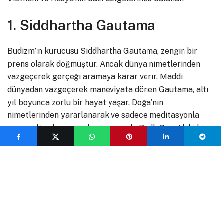
1. Siddhartha Gautama
Budizm’in kurucusu Siddhartha Gautama, zengin bir
prens olarak doğmuştur. Ancak dünya nimetlerinden
vazgeçerek gerçeği aramaya karar verir. Maddi
dünyadan vazgeçerek maneviyata dönen Gautama, altı
yıl boyunca zorlu bir hayat yaşar. Doğa’nın
nimetlerinden yararlanarak ve sadece meditasyonla
geçen altı yılın sonunda ve sonunda Bodh Gaya’daki bir
incir ağacının altında (Bodhi ağacı) derin meditasyon
yapar. Bu kendisi için gündelik bir olaydır. Fakat rivayet
edilen hususa göre Gautama bu değerli incir ağacının
altında aydınlanmaya ulaşır. Bu aydınlanma anı, Buda’nın
(Aydınlanmış Olan) unvanını almasına ve dört soylu
gerçeği keşfetmesine yol açar.