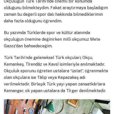
Okçuluğun Türk Tarihi’nde önemli bir konumda
olduğunu bilmekteydim. Fakat araştırmaya başladığım
zaman bu değerli spor dalı hakkında bilmediklerimin
daha fazla olduğunu öğrendim.
Bu yazımda Türklerde spor ve kültür alanında
okçuluğun önemine değinirken milli okçumuz Mete
Gazoz’dan bahsedeceğim.
Türk Tarihi’nde geleneksel Türk okçuları; Okçu,
Kemankeş, Tîrendâz ve Kavsî isimleriyle anılmaktadır.
Okçuluk sporunu öğreten ustalara “üstat”, öğrenmekte
olan okçulara ise Tâlip veya Kepazakeş adı
verilmektedir. Birleşik Türk yayı yapan zanaatkârlara
Kemanger, ok yapan ustalara da Tîrger denilmektedir.