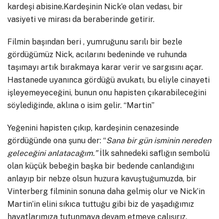
kardeşi abisine.Kardeşinin Nick’e olan vedası, bir
vasiyeti ve mirası da beraberinde getirir.
Filmin başından beri , yumruğunu sarılı bir bezle
gördüğümüz Nick, acılarını bedeninde ve ruhunda
taşımayı artık bırakmaya karar verir ve sargısını açar.
Hastanede uyanınca gördüğü avukatı, bu eliyle cinayeti
işleyemeyeceğini, bunun onu hapisten çıkarabileceğini
söylediğinde, aklına o isim gelir. “Martin”
Yeğenini hapisten çıkıp, kardeşinin cenazesinde
gördüğünde ona şunu der: “
Sana bir gün isminin nereden
geleceğini anlatacağım.”
İlk sahnedeki saflığın sembolü
olan küçük bebeğin başka bir bedende canlandığını
anlayıp bir nebze olsun huzura kavuştuğumuzda, bir
Vinterberg filminin sonuna daha gelmiş olur ve Nick’in
Martin’in elini sıkıca tuttuğu gibi biz de yaşadığımız
hayatlarımıza tutunmaya devam etmeye çalışırız.