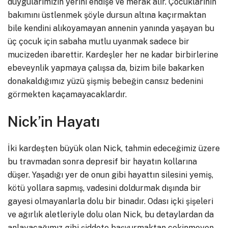
duygularımızın yerini endişe ve merak alır. Çocuklarının
bakımını üstlenmek şöyle dursun altına kaçırmaktan
bile kendini alıkoyamayan annenin yanında yaşayan bu
üç çocuk için sabaha mutlu uyanmak sadece bir
mucizeden ibarettir. Kardeşler her ne kadar birbirlerine
ebeveynlik yapmaya çalışsa da, bizim bile bakarken
donakaldığımız yüzü şişmiş bebeğin cansız bedenini
görmekten kaçamayacaklardır.
Nick’in Hayatı
İki kardeşten büyük olan Nick, tahmin edeceğimiz üzere
bu travmadan sonra depresif bir hayatın kollarına
düşer. Yaşadığı yer de onun gibi hayattın silesini yemiş,
kötü yollara sapmış, vadesini doldurmak dışında bir
gayesi olmayanlarla dolu bir binadır. Odası içki şişeleri
ve ağırlık aletleriyle dolu olan Nick, bu detaylardan da
anlayacağımız gibi şiddete başvurmaktan çekinmeyen