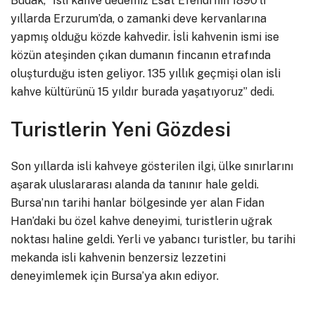
Budak, “İsli kahve dedemiz Esat Efendi’nin 1890’lı
yıllarda Erzurum’da, o zamanki deve kervanlarına
yapmış olduğu közde kahvedir. İsli kahvenin ismi ise
közün ateşinden çıkan dumanın fincanın etrafında
oluşturduğu isten geliyor. 135 yıllık geçmişi olan isli
kahve kültürünü 15 yıldır burada yaşatıyoruz” dedi.
Turistlerin Yeni Gözdesi
Son yıllarda isli kahveye gösterilen ilgi, ülke sınırlarını
aşarak uluslararası alanda da tanınır hale geldi.
Bursa’nın tarihi hanlar bölgesinde yer alan Fidan
Han’daki bu özel kahve deneyimi, turistlerin uğrak
noktası haline geldi. Yerli ve yabancı turistler, bu tarihi
mekanda isli kahvenin benzersiz lezzetini
deneyimlemek için Bursa’ya akın ediyor.