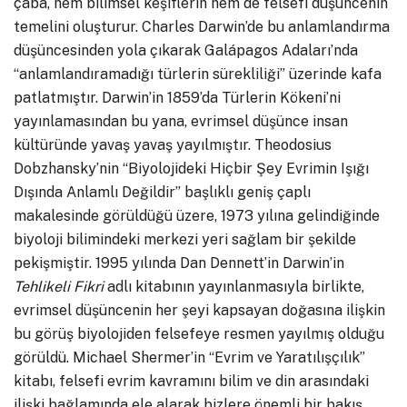
çaba, hem bilimsel keşiflerin hem de felsefi düşüncenin
temelini oluşturur. Charles Darwin’de bu anlamlandırma
düşüncesinden yola çıkarak Galápagos Adaları’nda
“anlamlandıramadığı türlerin sürekliliği” üzerinde kafa
patlatmıştır. Darwin’in 1859’da Türlerin Kökeni’ni
yayınlamasından bu yana, evrimsel düşünce insan
kültüründe yavaş yavaş yayılmıştır. Theodosius
Dobzhansky’nin “Biyolojideki Hiçbir Şey Evrimin Işığı
Dışında Anlamlı Değildir” başlıklı geniş çaplı
makalesinde görüldüğü üzere, 1973 yılına gelindiğinde
biyoloji bilimindeki merkezi yeri sağlam bir şekilde
pekişmiştir. 1995 yılında Dan Dennett’in Darwin’in
Tehlikeli Fikri
adlı kitabının yayınlanmasıyla birlikte,
evrimsel düşüncenin her şeyi kapsayan doğasına ilişkin
bu görüş biyolojiden felsefeye resmen yayılmış olduğu
görüldü. Michael Shermer’in “Evrim ve Yaratılışçılık”
kitabı, felsefi evrim kavramını bilim ve din arasındaki
ilişki bağlamında ele alarak bizlere önemli bir bakış