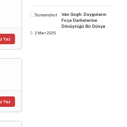
Agent)
Oluştu
Rehber
Van Gogh: Duyguların
Fırça Darbelerine
Dönüştüğü Bir Dünya
2 Mart 2025
p Yaz
p Yaz