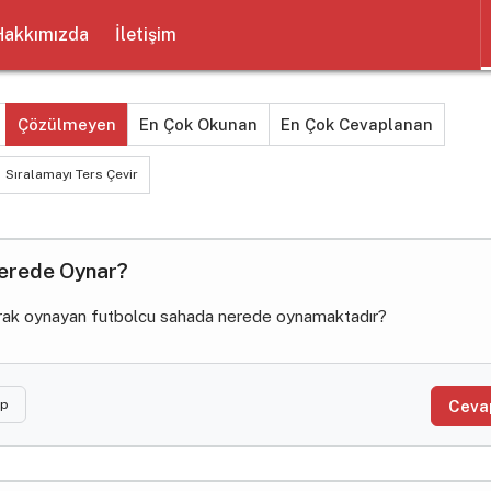
Hakkımızda
İletişim
Çözülmeyen
En Çok Okunan
En Çok Cevaplanan
Sıralamayı Ters Çevir
Nerede Oynar?
arak oynayan futbolcu sahada nerede oynamaktadır?
ap
Ceva