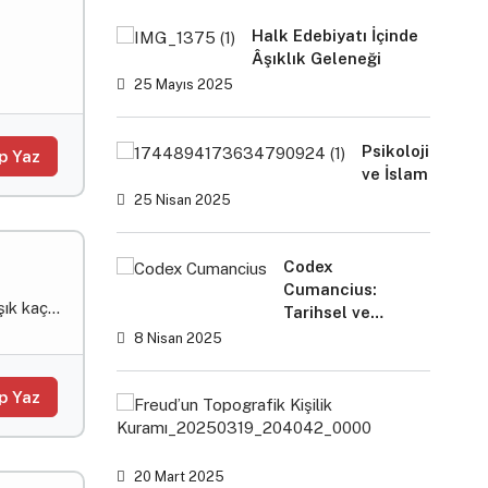
Halk Edebiyatı İçinde
Âşıklık Geleneği
25 Mayıs 2025
Psikoloji
p Yaz
ve İslam
25 Nisan 2025
Codex
Cumancius:
ık kaç...
Tarihsel ve
Kültürel Değeri
8 Nisan 2025
p Yaz
Yapay
Zeka
Asistan
(AI
20 Mart 2025