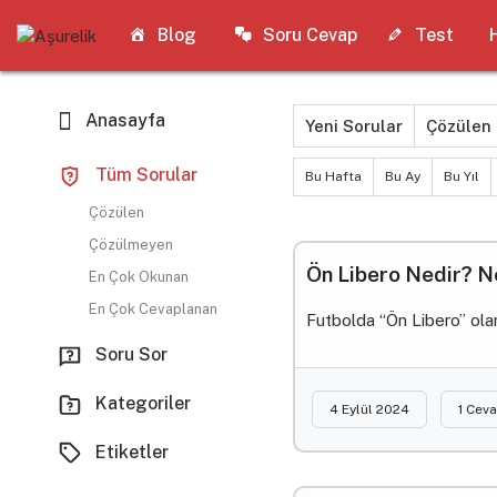
Blog
Soru Cevap
Test
Anasayfa
Yeni Sorular
Çözülen
Tüm Sorular
Bu Hafta
Bu Ay
Bu Yıl
Çözülen
Çözülmeyen
Ön Libero Nedir? 
En Çok Okunan
En Çok Cevaplanan
Futbolda “Ön Libero” ol
Soru Sor
Kategoriler
4 Eylül 2024
1 Cev
Etiketler