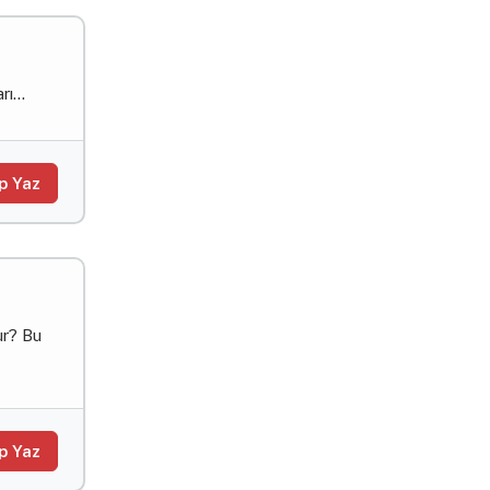
ı...
p Yaz
ur? Bu
p Yaz